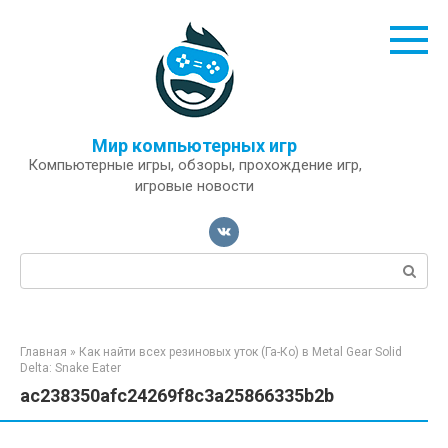
Перейти
к
контенту
Мир компьютерных игр
Компьютерные игры, обзоры, прохождение игр,
игровые новости
Поиск:
Главная
»
Как найти всех резиновых уток (Га-Ко) в Metal Gear Solid
Delta: Snake Eater
ac238350afc24269f8c3a25866335b2b