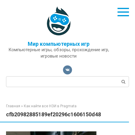
Перейти
к
контенту
Мир компьютерных игр
Компьютерные игры, обзоры, прохождение игр,
игровые новости
Поиск:
Главная
»
Как найти все НЗИ в Pragmata
cfb20982885189ef20296c1606150d48