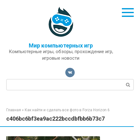
Перейти
к
контенту
Мир компьютерных игр
Компьютерные игры, обзоры, прохождение игр,
игровые новости
Поиск:
Главная
»
Как найти и сделать все фото в Forza Horizon 6
c406bc6bf3ea9ac222bccdbfbb6b73c7