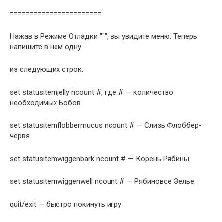
=======================
Нажав в Режиме Отладки "`", вы увидите меню. Теперь
напишите в нем одну
из следующих строк:
set statusitemjelly ncount #, где # — количество
необходимых Бобов
set statusitemflobbermucus ncount # — Слизь Флоббер-
червя.
set statusitemwiggenbark ncount # — Корень Рябины.
set statusitemwiggenwell ncount # — Рябиновое Зелье.
quit/exit — быстро покинуть игру