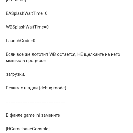
EASplashWaitTime=0
WBSplashWaitTime=0
LaunchCode=0
Если все же логотип WB остается, НЕ щелкайте на него
мышью в процессе
загрузки.
Режим отладки (debug mode)
=========================
В файле game.ini замените
[HGame.baseConsole]