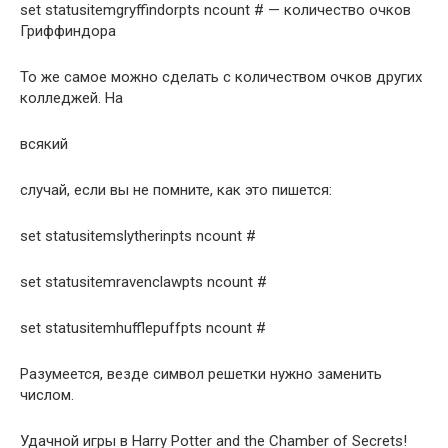
set statusitemgryffindorpts ncount # — количество очков
Гриффиндора
То же самое можно сделать с количеством очков других
колледжей. На
всякий
случай, если вы не помните, как это пишется:
set statusitemslytherinpts ncount #
set statusitemravenclawpts ncount #
set statusitemhufflepuffpts ncount #
Разумеется, везде символ решетки нужно заменить
числом.
Удачной игры в Harry Potter and the Chamber of Secrets!