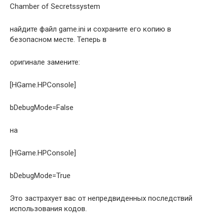
Chamber of Secretssystem
найдите файл game.ini и сохраните его копию в
безопасном месте. Теперь в
оригинале замените:
[HGame.HPConsole]
bDebugMode=False
на
[HGame.HPConsole]
bDebugMode=True
Это застрахует вас от непредвиденных последствий
использования кодов.