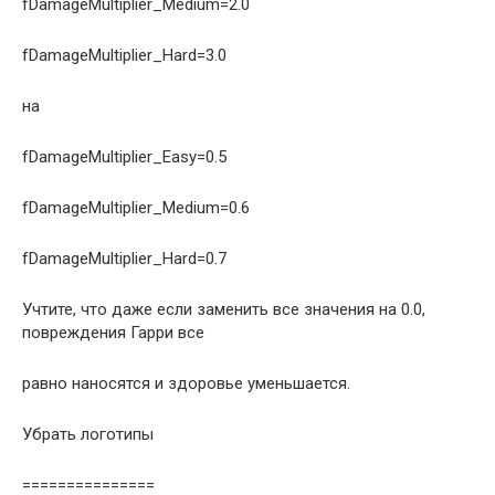
fDamageMultiplier_Medium=2.0
fDamageMultiplier_Hard=3.0
на
fDamageMultiplier_Easy=0.5
fDamageMultiplier_Medium=0.6
fDamageMultiplier_Hard=0.7
Учтите, что даже если заменить все значения на 0.0,
повреждения Гарри все
равно наносятся и здоровье уменьшается.
Убрать логотипы
===============