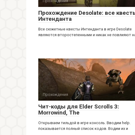
Прохождения
Прохождение Desolate: все квест
Интенданта
Все сюжетные квесты Интенданта в игре Desolate
являются второстепенными и никак не повлияют н
Прохождения
Чит-коды для Elder Scrolls 3:
Morrowind, The
Открываем тильдой в игре консоль. Вводим help.
показывается полный список кодов. Водим их и