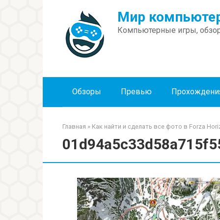
Перейти
Мир компьютер
к
контенту
Компьютерные игры, обзор
Обзоры
Превью
Прохождени
Главная
»
Как найти и сделать все фото в Forza Hori
01d94a5c33d58a715f5