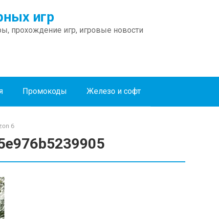
ных игр
ы, прохождение игр, игровые новости
я
Промокоды
Железо и софт
zon 6
5e976b5239905