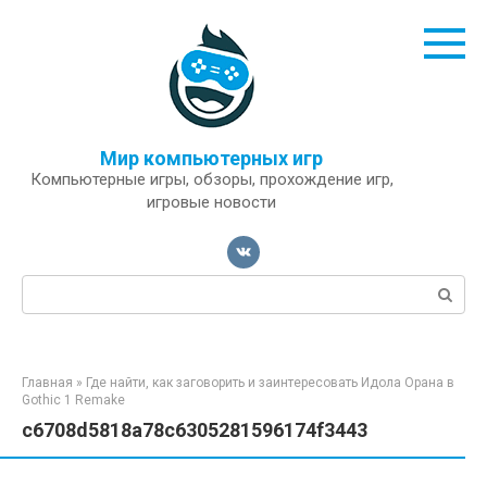
Перейти
к
контенту
Мир компьютерных игр
Компьютерные игры, обзоры, прохождение игр,
игровые новости
Поиск:
Главная
»
Где найти, как заговорить и заинтересовать Идола Орана в
Gothic 1 Remake
c6708d5818a78c6305281596174f3443