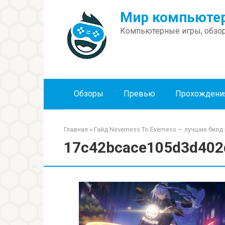
Перейти
Мир компьютер
к
контенту
Компьютерные игры, обзор
Обзоры
Превью
Прохождени
Главная
»
Гайд Neverness To Everness — лучшие билд
17c42bcace105d3d402