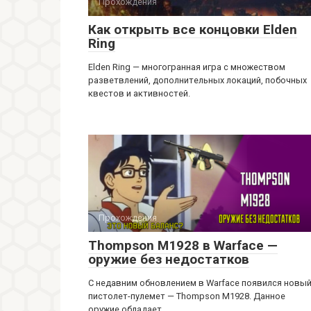
Прохождения
Как открыть все концовки Elden
Ring
Elden Ring — многогранная игра с множеством
разветвлений, дополнительных локаций, побочных
квестов и активностей.
Прохождения
Thompson M1928 в Warface —
оружие без недостатков
С недавним обновлением в Warface появился новы
пистолет-пулемет — Thompson M1928. Данное
оружие обладает