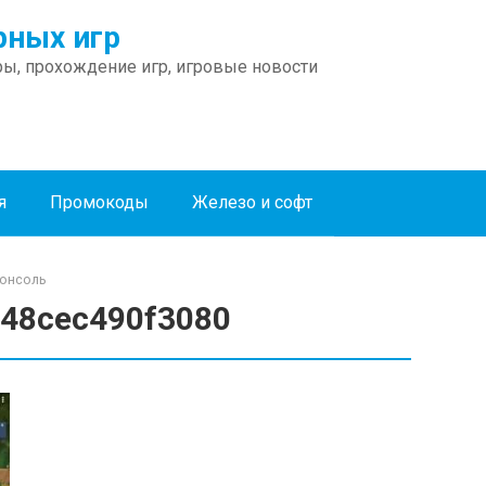
ных игр
ы, прохождение игр, игровые новости
я
Промокоды
Железо и софт
консоль
48cec490f3080