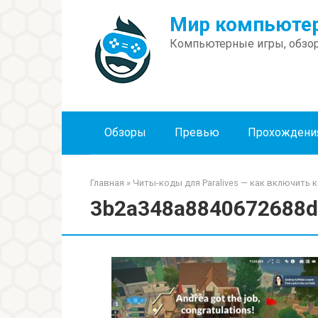
Перейти
Мир компьютер
к
контенту
Компьютерные игры, обзор
Обзоры
Превью
Прохождени
Главная
»
Читы-коды для Paralives — как включить 
3b2a348a8840672688d