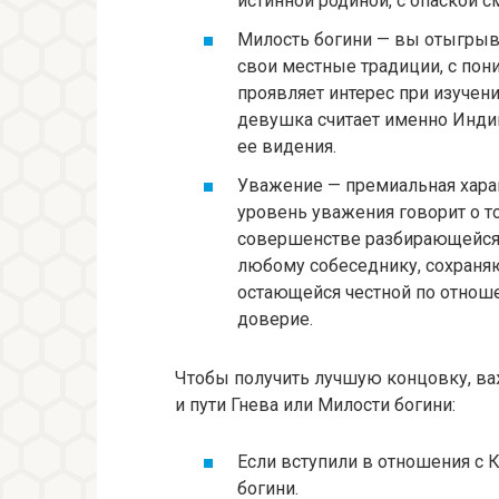
истинной родиной, с опаской с
Милость богини — вы отыгрыва
свои местные традиции, с пон
проявляет интерес при изучени
девушка считает именно Инди
ее видения.
Уважение — премиальная харак
уровень уважения говорит о т
совершенстве разбирающейся в
любому собеседнику, сохраня
остающейся честной по отно
доверие.
Чтобы получить лучшую концовку, ва
и пути Гнева или Милости богини:
Если вступили в отношения с К
богини.