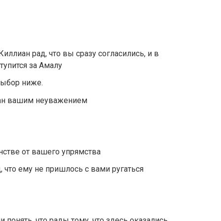
Киллиан рад, что вы сразу согласились, и в
тупится за Амалу
выбор ниже.
ван вашим неуважением
енстве от вашего упрямства
 что ему не пришлось с вами ругаться
и понять, что рады тому, что здесь оказались