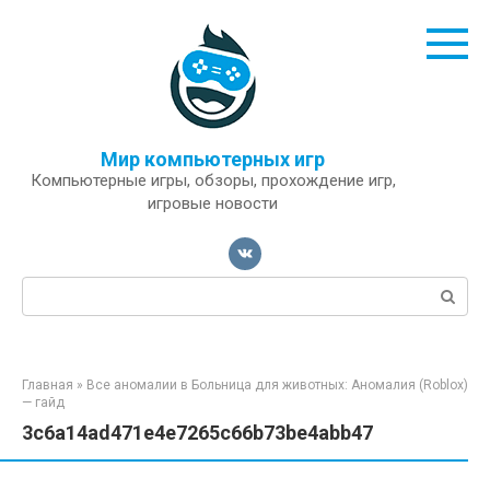
Перейти
к
контенту
Мир компьютерных игр
Компьютерные игры, обзоры, прохождение игр,
игровые новости
Поиск:
Главная
»
Все аномалии в Больница для животных: Аномалия (Roblox)
— гайд
3c6a14ad471e4e7265c66b73be4abb47