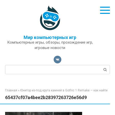
Перейти
к
контенту
Мир компьютерных игр
Компьютерные игры, обзоры, прохождение игр,
игровые новости
Поиск:
Главная
»
Юнитор из-под круга камней в Gothic 1 Remake — как найти
65437cf07a4bee2b28397263726e56d9