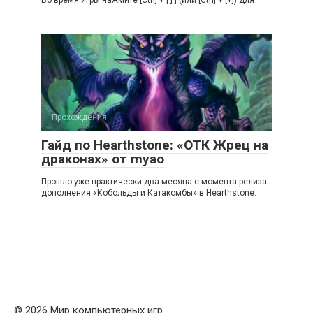
Во время игры нажмите [Ctrl] + [ ] ] (или [Ctrl] + [+]) для
Прохождения
Гайд по Hearthstone: «ОТК Жрец на
драконах» от myao
Прошло уже практически два месяца с момента релиза
дополнения «Кобольды и Катакомбы» в Hearthstone.
© 2026 Мир компьютерных игр