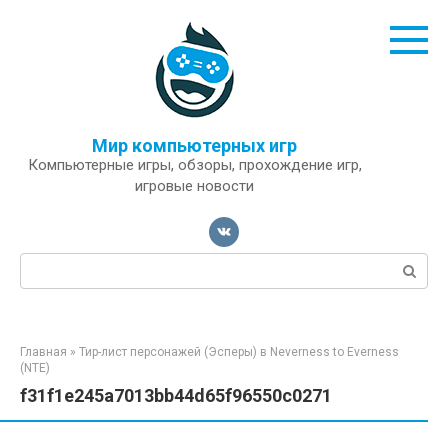
Перейти
к
контенту
Мир компьютерных игр
Компьютерные игры, обзоры, прохождение игр,
игровые новости
Поиск:
Главная
»
Тир-лист персонажей (Эсперы) в Neverness to Everness
(NTE)
f31f1e245a7013bb44d65f96550c0271