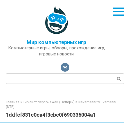
Перейти
к
контенту
Мир компьютерных игр
Компьютерные игры, обзоры, прохождение игр,
игровые новости
Поиск:
Главная
»
Тир-лист персонажей (Эсперы) в Neverness to Everness
(NTE)
1ddfcf831c0ca4f3cbc0f690336004a1