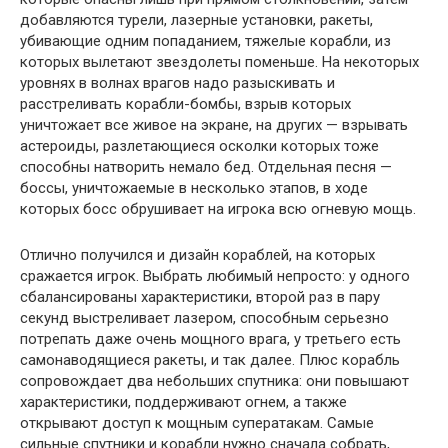
добавляются турели, лазерные установки, ракеты,
убивающие одним попаданием, тяжелые корабли, из
которых вылетают звездолеты поменьше. На некоторых
уровнях в волнах врагов надо разыскивать и
расстреливать корабли-бомбы, взрыв которых
уничтожает все живое на экране, на других — взрывать
астероиды, разлетающиеся осколки которых тоже
способны натворить немало бед. Отдельная песня —
боссы, уничтожаемые в несколько этапов, в ходе
которых босс обрушивает на игрока всю огневую мощь.
Отлично получился и дизайн кораблей, на которых
сражается игрок. Выбрать любимый непросто: у одного
сбалансированы характеристики, второй раз в пару
секунд выстреливает лазером, способным серьезно
потрепать даже очень мощного врага, у третьего есть
самонаводящиеся ракеты, и так далее. Плюс корабль
сопровождает два небольших спутника: они повышают
характеристики, поддерживают огнем, а также
открывают доступ к мощным суператакам. Самые
сильные спутники и корабли нужно сначала собрать,