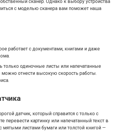
обственный сканер. Однако к выбору устройства
литься с моделью сканера вам поможет наша
рое работает с документами, книгами и даже
ома.
ь только одиночные листы или напечатанные
 можно отнести высокую скорость работы.
иса.
атчика
дорогой датчик, который справится с только с
е перевести картинку или напечатанный текст в
 с мятыми листами бумаги или толстой книгой —