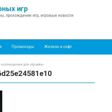
ных игр
ы, прохождение игр, игровые новости
я
Промокоды
Железо и софт
се коллекционки для «Архива»
6d25e24581e10