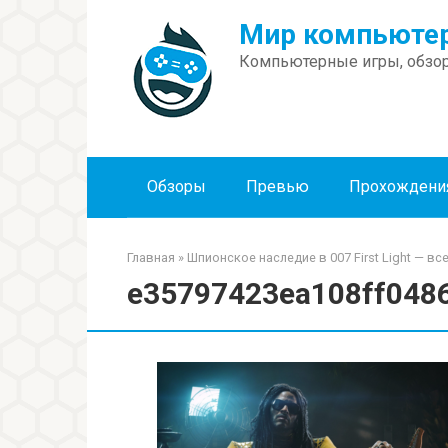
Перейти
Мир компьютер
к
контенту
Компьютерные игры, обзор
Обзоры
Превью
Прохождени
Главная
»
Шпионское наследие в 007 First Light — в
e35797423ea108ff048