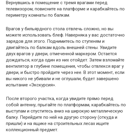
Вернувшись в помещение с тремя врагами перед
телевизором, повисните на платформе и карабкайтесь по
периметру комнаты по балкам.
Врагов у бильярдного стола отвлечь сложно, но вы
можете использовать блеф. Наверняка у вас достаточно
зарядов для этого. Поднимитесь по ступеням и
двигайтесь по балкам вдоль внешней стены. Увидите
двух врагов у двери, отмеченной маркером. Остается
дождаться, когда один из них отойдет. Затем взломайте
вентилятор в глубине помещения, чтобы отвлекся враг у
двери, и быстро пройдите через нее. В этот момент, если
вы никого не убивали и не оглушали, будет завершено
испытание «Экскурсия».
После второго участка, когда увидите прямо перед
собой антенну, прыгайте по платформам, карабкайтесь по
выступам и спуститесь вниз на широкую металлическую
балку. Перейдите по ней на другую сторону (откуда и
пришли) и на ящике на строительных лесах ищите
коллекционный предмет.