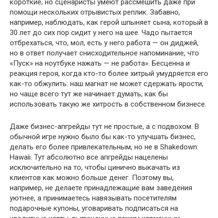
короткие, но сценаристы умеют рассмешить даже при
помощи нескольких отрывистых реплик. Забавно,
например, наблюдать, как герой шпыняет сына, который в
30 лет до сих пор сидит у него на шее. Чадо пытается
отбрехаться, что, мол, есть у него работа — он диджей,
но в ответ получает снисходительное напоминание, что
«Пуск» на ноутбуке нажать — не работа». Бесценна и
реакция героя, когда кто-то более хитрый умудряется его
как-то обжулить: наш магнат не может сдержать ярости,
но чаще всего тут же начинает думать, как бы
использовать такую же хитрость в собственном бизнесе.
Даже бизнес-апгрейды тут не простые, а с подвохом. В
обычной игре нужно было бы как-то улучшать бизнес,
делать его более привлекательным, но не в Shakedown:
Hawaii. Тут абсолютно все апгрейды нацелены
исключительно на то, чтобы цинично выкачать из
клиентов как можно больше денег. Поэтому вы,
например, не делаете принадлежащие вам заведения
уютнее, а принимаетесь навязывать посетителям
подарочные купоны, уговаривать подписаться на