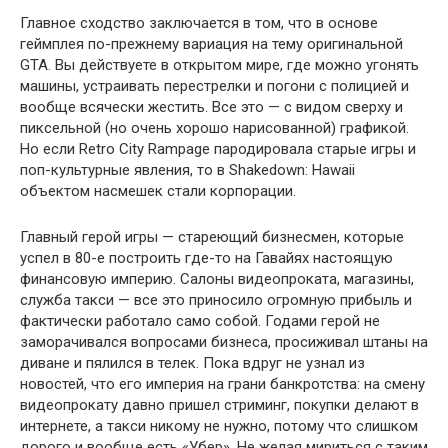
Главное сходство заключается в том, что в основе
геймплея по-прежнему вариация на тему оригинальной
GTA. Вы действуете в открытом мире, где можно угонять
машины, устраивать перестрелки и погони с полицией и
вообще всячески жестить. Все это — с видом сверху и
пиксельной (но очень хорошо нарисованной) графикой.
Но если Retro City Rampage пародировала старые игры и
поп-культурные явления, то в Shakedown: Hawaii
объектом насмешек стали корпорации.
Главный герой игры — стареющий бизнесмен, которые
успел в 80-е построить где-то на Гавайях настоящую
финансовую империю. Салоны видеопроката, магазины,
служба такси — все это приносило огромную прибыль и
фактически работало само собой. Годами герой не
заморачивался вопросами бизнеса, просиживал штаны на
диване и пялился в телек. Пока вдруг не узнал из
новостей, что его империя на грани банкротства: на смену
видеопрокату давно пришел стриминг, покупки делают в
интернете, а такси никому не нужно, потому что слишком
дорого и вообще есть «Убер». Не желая мириться с таким