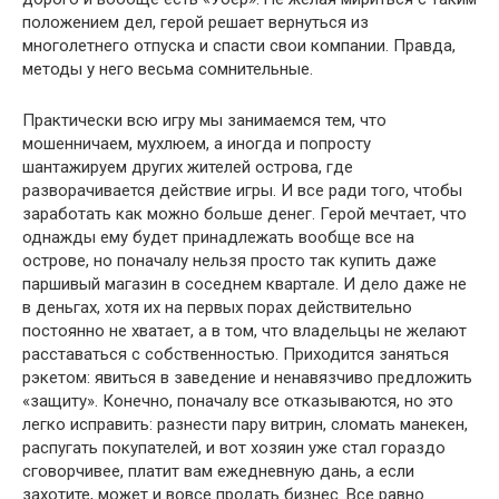
положением дел, герой решает вернуться из
многолетнего отпуска и спасти свои компании. Правда,
методы у него весьма сомнительные.
Практически всю игру мы занимаемся тем, что
мошенничаем, мухлюем, а иногда и попросту
шантажируем других жителей острова, где
разворачивается действие игры. И все ради того, чтобы
заработать как можно больше денег. Герой мечтает, что
однажды ему будет принадлежать вообще все на
острове, но поначалу нельзя просто так купить даже
паршивый магазин в соседнем квартале. И дело даже не
в деньгах, хотя их на первых порах действительно
постоянно не хватает, а в том, что владельцы не желают
расставаться с собственностью. Приходится заняться
рэкетом: явиться в заведение и ненавязчиво предложить
«защиту». Конечно, поначалу все отказываются, но это
легко исправить: разнести пару витрин, сломать манекен,
распугать покупателей, и вот хозяин уже стал гораздо
сговорчивее, платит вам ежедневную дань, а если
захотите, может и вовсе продать бизнес. Все равно