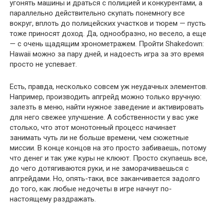
угонять машины и драться с полицией и конкурентами, а
параллельно действительно скупать понемногу все
вокруг, вплоть до полицейских участков и тюрем — пусть
тоже приносят доход. Да, однообразно, но весело, а еще
— с очень щадящим хронометражем. Пройти Shakedown:
Hawaii можно за пару дней, и надоесть игра за это время
просто не успевает.
Есть, правда, несколько совсем уж неудачных элементов.
Например, производить апгрейд можно только вручную:
залезть в меню, найти нужное заведение и активировать
для него свежее улучшение. А собственности у вас уже
столько, что этот монотонный процесс начинает
занимать чуть ли не больше времени, чем сюжетные
миссии. В конце концов на это просто забиваешь, потому
что денег и так уже куры не клюют. Просто скупаешь все,
до чего дотягиваются руки, и не заморачиваешься с
апгрейдами. Но, опять-таки, все заканчивается задолго
до того, как любые недочеты в игре начнут по-
настоящему раздражать.