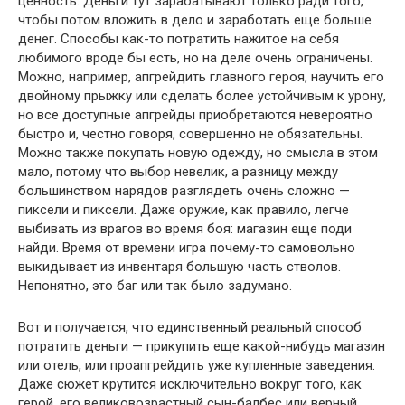
ценность. Деньги тут зарабатывают только ради того,
чтобы потом вложить в дело и заработать еще больше
денег. Способы как-то потратить нажитое на себя
любимого вроде бы есть, но на деле очень ограничены.
Можно, например, апгрейдить главного героя, научить его
двойному прыжку или сделать более устойчивым к урону,
но все доступные апгрейды приобретаются невероятно
быстро и, честно говоря, совершенно не обязательны.
Можно также покупать новую одежду, но смысла в этом
мало, потому что выбор невелик, а разницу между
большинством нарядов разглядеть очень сложно —
пиксели и пиксели. Даже оружие, как правило, легче
выбивать из врагов во время боя: магазин еще поди
найди. Время от времени игра почему-то самовольно
выкидывает из инвентаря большую часть стволов.
Непонятно, это баг или так было задумано.
Вот и получается, что единственный реальный способ
потратить деньги — прикупить еще какой-нибудь магазин
или отель, или проапгрейдить уже купленные заведения.
Даже сюжет крутится исключительно вокруг того, как
герой, его великовозрастный сын-балбес или верный