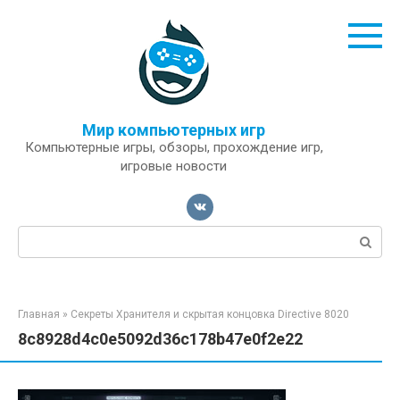
Перейти
к
контенту
Мир компьютерных игр
Компьютерные игры, обзоры, прохождение игр,
игровые новости
Поиск:
Главная
»
Секреты Хранителя и скрытая концовка Directive 8020
8c8928d4c0e5092d36c178b47e0f2e22