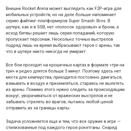
Внешне Rocket Arena может выглядеть как F2P-игра для
мобильных устройств, но на деле больше напоминает
серию файтинг-платформеров Super Smash. Bros. В
шутере, как и в SSB, нет «полосок здоровья» и брони, а
исход битвы решает лишь серия попаданий, которую
пропускает персонаж. Несколько точных выстрелов
подряд лишь на время выбрасывают героя с арены, так
что в шутере никто никогда не умирает.
Все бои проходят на крошечных картах в формате «три на
три» и редко длятся больше 5 минут. Поэтому здесь нет
места для кемперства, приходится постоянно двигаться,
взмывать в воздух и приземляться, стараясь не вылететь
из арены. Помимо этого нужно следить за происходящим
вокруг, уворачиваться от вражеских выстрелов и не
забывать стрелять во врагов, пытаясь любой ценой
отправить их за границы карты.
Задача усложняется еще и тем, что все оружие в игре —
стилизованные под каждого героя рокетганы. Снаряд