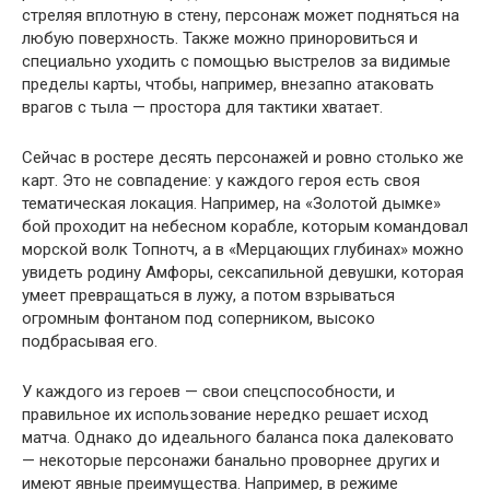
стреляя вплотную в стену, персонаж может подняться на
любую поверхность. Также можно приноровиться и
специально уходить с помощью выстрелов за видимые
пределы карты, чтобы, например, внезапно атаковать
врагов с тыла — простора для тактики хватает.
Сейчас в ростере десять персонажей и ровно столько же
карт. Это не совпадение: у каждого героя есть своя
тематическая локация. Например, на «Золотой дымке»
бой проходит на небесном корабле, которым командовал
морской волк Топнотч, а в «Мерцающих глубинах» можно
увидеть родину Амфоры, сексапильной девушки, которая
умеет превращаться в лужу, а потом взрываться
огромным фонтаном под соперником, высоко
подбрасывая его.
У каждого из героев — свои спецспособности, и
правильное их использование нередко решает исход
матча. Однако до идеального баланса пока далековато
— некоторые персонажи банально проворнее других и
имеют явные преимущества. Например, в режиме