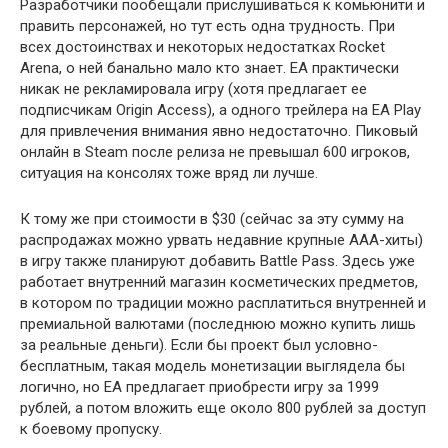
Разработчики пообещали прислушиваться к комьюнити и
править персонажей, но тут есть одна трудность. При
всех достоинствах и некоторых недостатках Rocket
Arena, о ней банально мало кто знает. EA практически
никак не рекламировала игру (хотя предлагает ее
подписчикам Origin Access), а одного трейлера на EA Play
для привлечения внимания явно недостаточно. Пиковый
онлайн в Steam после релиза не превышал 600 игроков,
ситуация на консолях тоже вряд ли лучше.
К тому же при стоимости в $30 (сейчас за эту сумму на
распродажах можно урвать недавние крупные AAA-хиты)
в игру также планируют добавить Battle Pass. Здесь уже
работает внутренний магазин косметических предметов,
в котором по традиции можно расплатиться внутренней и
премиальной валютами (последнюю можно купить лишь
за реальные деньги). Если бы проект был условно-
бесплатным, такая модель монетизации выглядела бы
логично, но EA предлагает приобрести игру за 1999
рублей, а потом вложить еще около 800 рублей за доступ
к боевому пропуску.