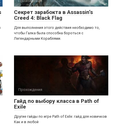
Прохождения
s
Секрет зарабокта в Assassin’s
Creed 4: Black Flag
я
Для выполнения этого действия необходимо то,
чтобы Галка была способна бороться с
Легендарными Кораблями.
Прохождения
Гайд по выбору класса в Path of
Exile
а
Другие гайды по игре Path of Exile: гайд для новичков
Как и в любой