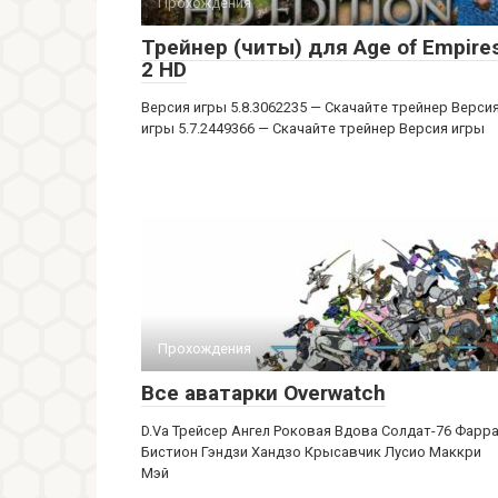
Прохождения
Трейнер (читы) для Age of Empire
2 HD
Версия игры 5.8.3062235 — Скачайте трейнер Верси
игры 5.7.2449366 — Скачайте трейнер Версия игры
Прохождения
Все аватарки Overwatch
D.Va Трейсер Ангел Роковая Вдова Солдат-76 Фарр
Бистион Гэндзи Хандзо Крысавчик Лусио Маккри
Мэй