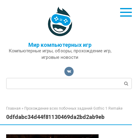
Перейти
к
контенту
Мир компьютерных игр
Компьютерные игры, обзоры, прохождение игр,
игровые новости
Поиск:
Главная
»
Прохождение всех побочных заданий Gothic 1 Remake
0dfdabc34d44f81130469da2bd2ab9eb