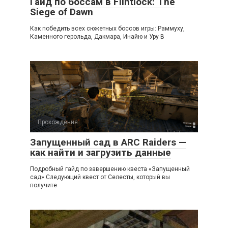
Гайд по боссам в Flintlock: The
Siege of Dawn
Как победить всех сюжетных боссов игры: Раммуху,
Каменного герольда, Дакмара, Инайю и Уру В
Прохождения
Запущенный сад в ARC Raiders —
как найти и загрузить данные
Подробный гайд по завершению квеста «Запущенный
сад» Следующий квест от Селесты, который вы
получите