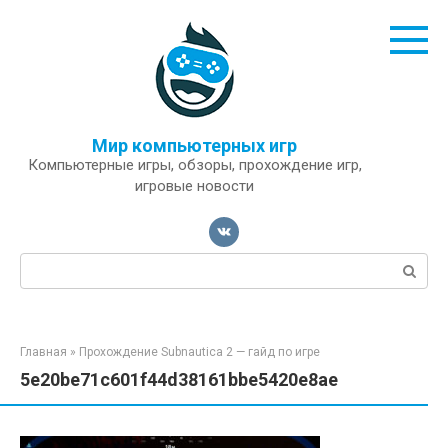
Перейти
к
контенту
Мир компьютерных игр
Компьютерные игры, обзоры, прохождение игр,
игровые новости
Поиск:
Главная
»
Прохождение Subnautica 2 — гайд по игре
5e20be71c601f44d38161bbe5420e8ae