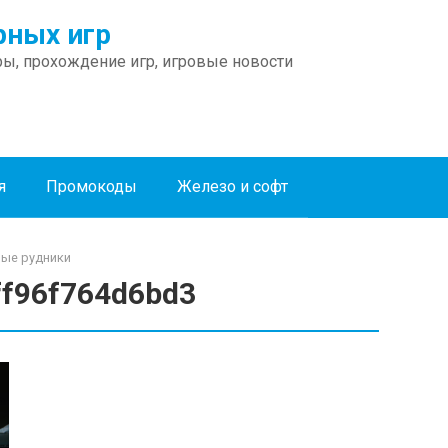
ных игр
ы, прохождение игр, игровые новости
я
Промокоды
Железо и софт
ные рудники
ff96f764d6bd3