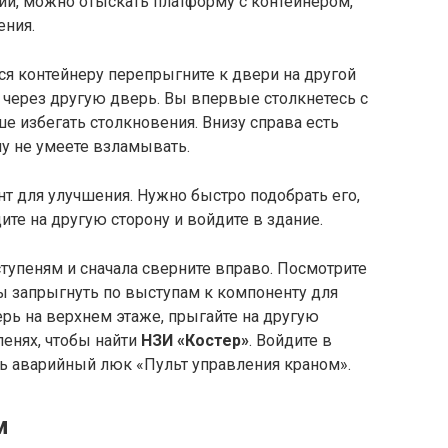
ии, можно отыскать платформу с контейнером,
ения.
ся контейнеру перепрыгните к двери на другой
и через другую дверь. Вы впервые столкнетесь с
е избегать столкновения. Внизу справа есть
у не умеете взламывать.
т для улучшения. Нужно быстро подобрать его,
ите на другую сторону и войдите в здание.
ступеням и сначала сверните вправо. Посмотрите
бы запрыгнуть по выступам к компоненту для
рь на верхнем этаже, прыгайте на другую
пенях, чтобы найти
НЗИ «Костер»
. Войдите в
ь аварийный люк «Пульт управления краном».
м