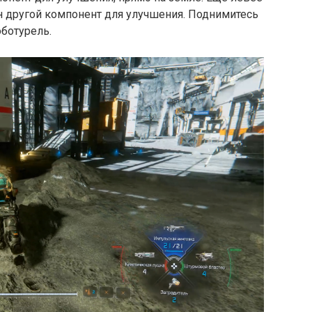
н другой компонент для улучшения. Поднимитесь
оботурель.