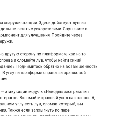
я снаружи станции. Здесь действует лунная
 дольше лететь с ускорителями. Спрыгните в
компонент для улучшения. Пройдите через
наружи.
на другую сторону по платформам, как на то
справа и сломайте лув, чтобы найти синий
адание». Поднимитесь обратно на возвышенность
. В углу на платформе справа, за оранжевой
ния.
 — атакующий модуль «Наводящиеся ракеты».
т врагов. Взломайте красный узел на колонне A,
альнем углу есть лув, сломав который, вы
ия. Также если запрыгнуть по паре