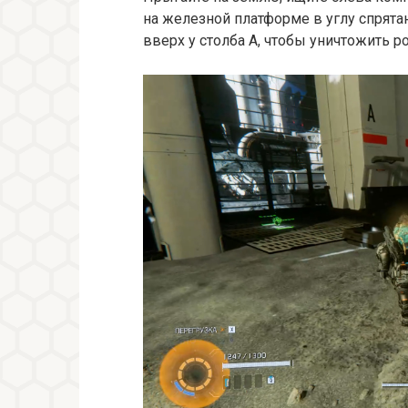
на железной платформе в углу спрята
вверх у столба A, чтобы уничтожить р