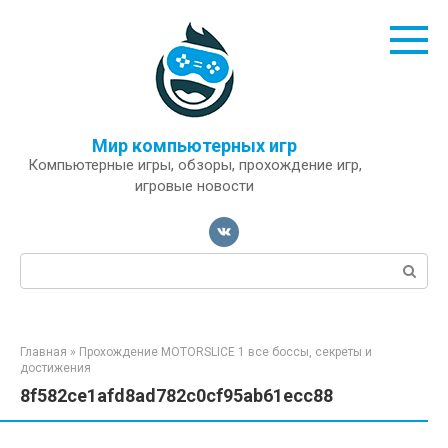
Перейти
к
контенту
Мир компьютерных игр
Компьютерные игры, обзоры, прохождение игр,
игровые новости
Поиск:
Главная
»
Прохождение MOTORSLICE 1 все боссы, секреты и
достижения
8f582ce1afd8ad782c0cf95ab61ecc88