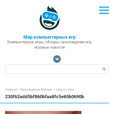
Перейти
к
контенту
Мир компьютерных игр
Компьютерные игры, обзоры, прохождение игр,
игровые новости
Поиск:
Главная
»
Прохождение Mixtape — гайд по игре
230f62add5bf860bfaa8fc5e65b0690b