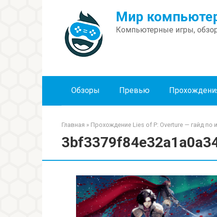
Перейти
Мир компьютер
к
контенту
Компьютерные игры, обзор
Обзоры
Превью
Прохождени
Главная
»
Прохождение Lies of P: Overture — гайд по 
3bf3379f84e32a1a0a3