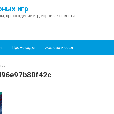
ных игр
ы, прохождение игр, игровые новости
я
Промокоды
Железо и софт
игре
496e97b80f42c