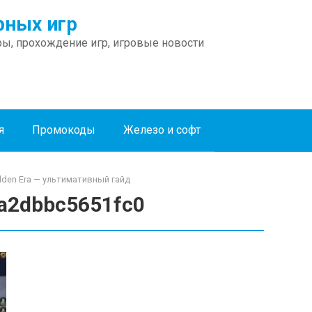
ных игр
ы, прохождение игр, игровые новости
я
Промокоды
Железо и софт
lden Era — ультимативный гайд
a2dbbc5651fc0