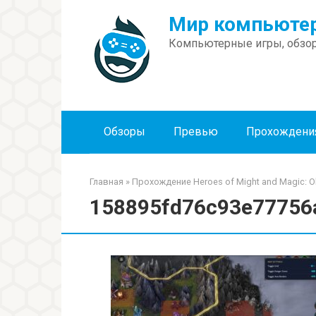
Перейти
Мир компьютер
к
контенту
Компьютерные игры, обзор
Обзоры
Превью
Прохождени
Главная
»
Прохождение Heroes of Might and Magic: O
158895fd76c93e77756