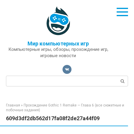
Перейти
к
контенту
Мир компьютерных игр
Компьютерные игры, обзоры, прохождение игр,
игровые новости
Поиск:
Главная
»
Прохождение Gothic 1 Remake — Глава 6 (все сюжетные и
побочные задания)
609d3df2db562d17fa08f2de27a44f09