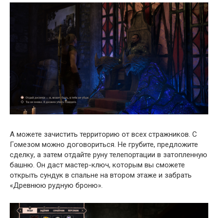
А можете зачистить территорию от всех стражников. С
Гомезом можно договориться. Не грубите, предложите
сделку, а затем отдайте руну телепортации в затопленную
башню. Он даст мастер-ключ, которым вы сможете
открыть сундук в спальне на втором этаже и забрать
«Древнюю рудную броню».