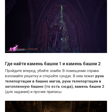
Где найти камень башни 1 и камень башни 2
Пройдите вперед, убейте зомби. В помещении справа
взломайте решетку и откройте сундук. В нем лежат
руна
телепортации в башню магов, руна телепортации в
затопленную башню (то есть сюда), камень башни 2
(для задания) и прочие припасы.