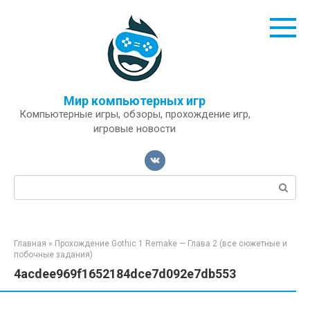
Перейти
к
контенту
Мир компьютерных игр
Компьютерные игры, обзоры, прохождение игр,
игровые новости
Поиск:
Главная
»
Прохождение Gothic 1 Remake — Глава 2 (все сюжетные и
побочные задания)
4acdee969f1652184dce7d092e7db553