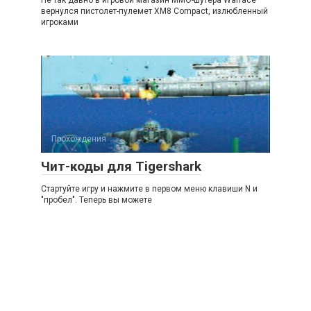
Не так давно в игровой магазин MMO-шутера Warface
вернулся пистолет-пулемет XM8 Compact, излюбленный
игроками
Прохождения
Чит-коды для Tigershark
Стартуйте игру и нажмите в первом меню клавиши N и
"пробел". Теперь вы можете