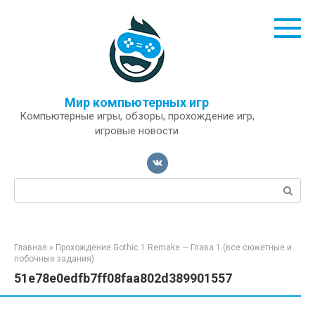
Перейти
к
контенту
Мир компьютерных игр
Компьютерные игры, обзоры, прохождение игр,
игровые новости
Поиск:
Главная
»
Прохождение Gothic 1 Remake — Глава 1 (все сюжетные и
побочные задания)
51e78e0edfb7ff08faa802d389901557