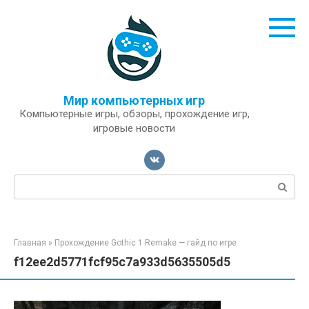
Перейти
к
контенту
Мир компьютерных игр
Компьютерные игры, обзоры, прохождение игр,
игровые новости
Поиск:
Главная
»
Прохождение Gothic 1 Remake — гайд по игре
f12ee2d5771fcf95c7a933d5635505d5