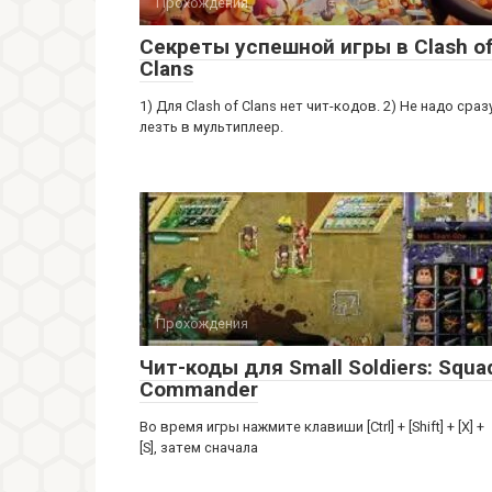
Прохождения
Секреты успешной игры в Clash o
Clans
1) Для Clash of Clans нет чит-кодов. 2) Не надо сраз
лезть в мультиплеер.
Прохождения
Чит-коды для Small Soldiers: Squa
Commander
Во время игры нажмите клавиши [Ctrl] + [Shift] + [X] +
[S], затем сначала