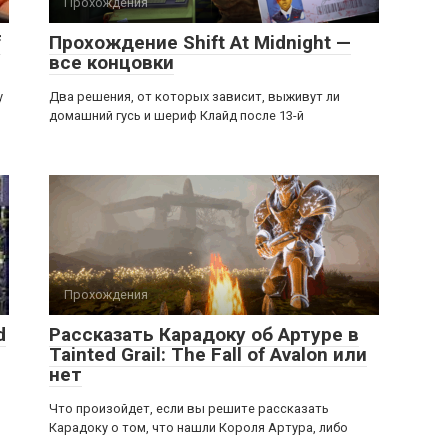
Прохождения
f
Прохождение Shift At Midnight —
все концовки
у
Два решения, от которых зависит, выживут ли
домашний гусь и шериф Клайд после 13-й
Прохождения
d
Рассказать Карадоку об Артуре в
Tainted Grail: The Fall of Avalon или
нет
Что произойдет, если вы решите рассказать
Карадоку о том, что нашли Короля Артура, либо