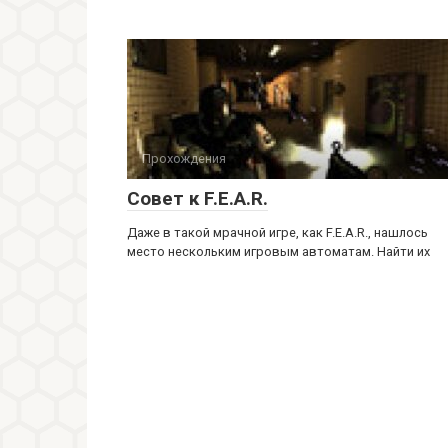
Прохождения
Совет к F.E.A.R.
Даже в такой мрачной игре, как F.E.A.R., нашлось
место нескольким игровым автоматам. Найти их