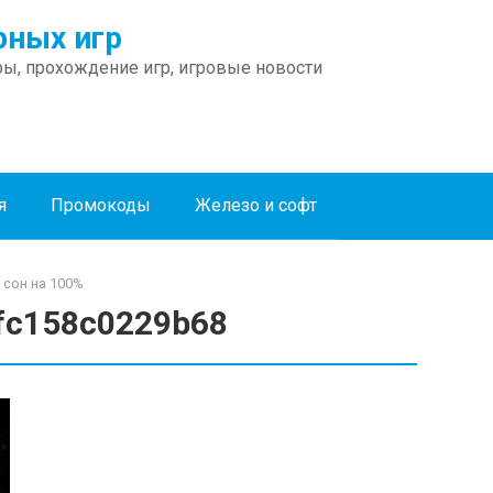
ных игр
ы, прохождение игр, игровые новости
я
Промокоды
Железо и софт
 сон на 100%
fc158c0229b68