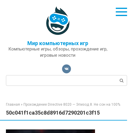
Перейти
к
контенту
Мир компьютерных игр
Компьютерные игры, обзоры, прохождение игр,
игровые новости
Поиск:
Главная
»
Прохождение Directive 8020 — Эпизод 8. Не сон на 100%
50c041f1ca35c8d8916d7290201c3f15