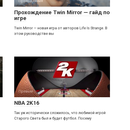
Прохождения
Прохождение Twin Mirror — гайд по
игре
Twin Mirror — новая игра от авторов Life Is Strange. В
этом руководстве вы
Превью
NBA 2K16
Так уж исторически сложилось, что любимой игрой
Старого Света был и будет футбол. Посему