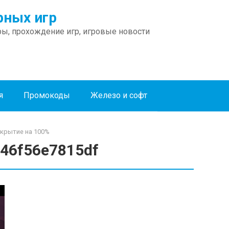
ных игр
ы, прохождение игр, игровые новости
я
Промокоды
Железо и софт
ткрытие на 100%
f46f56e7815df