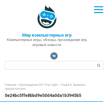
Перейти
к
контенту
Мир компьютерных игр
Компьютерные игры, обзоры, прохождение игр,
игровые новости
Поиск:
Главная
»
Прохождение 007 First Light — Глава 8. Времени
предостаточно
0e24bc5ffe8bbd9e50d4a0da1b3945b5