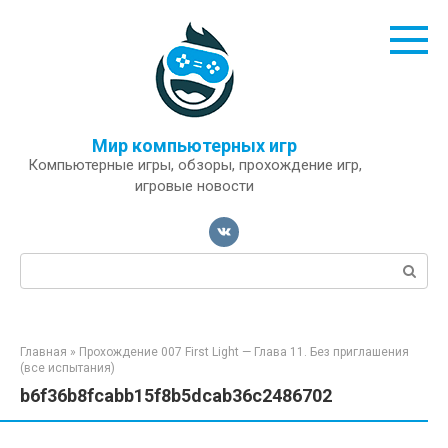
Перейти
к
контенту
Мир компьютерных игр
Компьютерные игры, обзоры, прохождение игр,
игровые новости
Поиск:
Главная
»
Прохождение 007 First Light — Глава 11. Без приглашения
(все испытания)
b6f36b8fcabb15f8b5dcab36c2486702