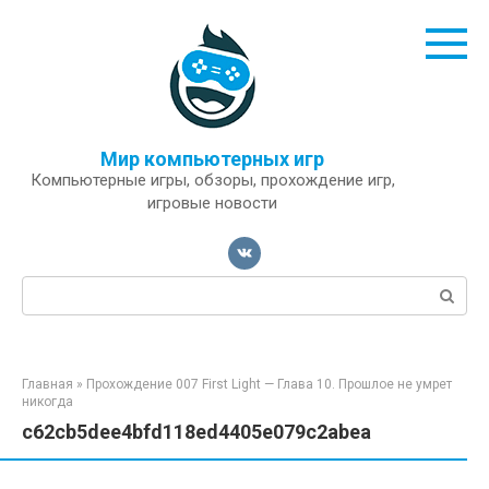
Перейти
к
контенту
Мир компьютерных игр
Компьютерные игры, обзоры, прохождение игр,
игровые новости
Поиск:
Главная
»
Прохождение 007 First Light — Глава 10. Прошлое не умрет
никогда
c62cb5dee4bfd118ed4405e079c2abea