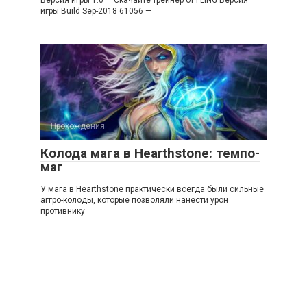
Версия игры 1.0 — Скачайте трейнер от FLiNG Версия
игры Build Sep-2018 61056 —
Прохождения
Колода мага в Hearthstone: темпо-
маг
У мага в Hearthstone практически всегда были сильные
аггро-колоды, которые позволяли нанести урон
противнику