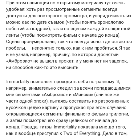
При этом навигация по открытому материалу тут очень
удобная: хоть раз просмотренные сегменты всегда
доступны для повторного просмотра, и упорядочивать их
можно как по дате съемок (чтобы понять хронологию
событий за кадром), так и по сценам каждой конкретной
ленты (чтобы посмотреть фильм с начала до конца).
Сцены пронумерованы, так что всегда ясно, где остаются
пробелы, — непонятно только, как к ним пробиться. Я так
и не узнал, например, причину, по которой доснятый
«Амброзио» не вышел в прокат, и у меня нет ни зацепок,
ни способов как-то это выяснить.
Immortality позволяет проходить себя по-разному. Я,
например, внимательно следил за всеми попадающимися
мне сегментами «Амброзио» и «Мински» (они все же
части одной эпохи), пытаясь составить из разрозненных
кусочков целую картину и пропуская при этом случайно
открывающиеся сегменты финального фильма трилогии,
а затем посмотрел его сразу целиком от начала до
конца. Правда, титры Immortality показала мне до того,
как я вообще приступил к Two of Everything. Дело в том,