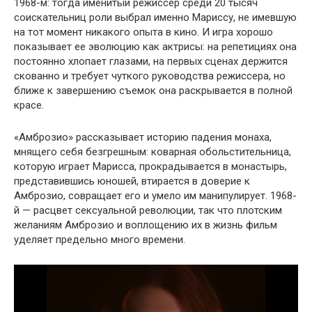
1968-м: тогда именитый режиссер среди 20 тысяч
соискательниц роли выбрал именно Мариссу, не имевшую
на тот момент никакого опыта в кино. И игра хорошо
показывает ее эволюцию как актрисы: на репетициях она
постоянно хлопает глазами, на первых сценах держится
скованно и требует чуткого руководства режиссера, но
ближе к завершению съемок она раскрывается в полной
красе.
«Амброзио» рассказывает историю падения монаха,
мнящего себя безгрешным: коварная обольстительница,
которую играет Марисса, прокрадывается в монастырь,
представившись юношей, втирается в доверие к
Амброзио, совращает его и умело им манипулирует. 1968-
й — расцвет сексуальной революции, так что плотским
желаниям Амброзио и воплощению их в жизнь фильм
уделяет предельно много времени.