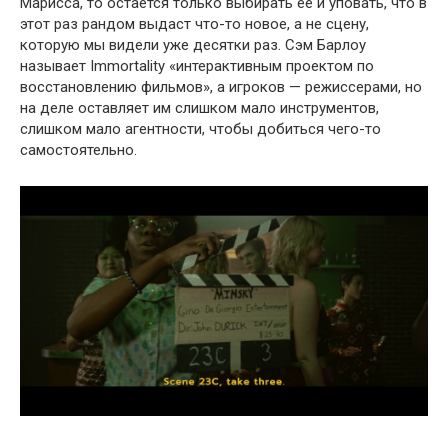
Марисса, то остается только выбирать её и уповать, что в
этот раз рандом выдаст что-то новое, а не сцену,
которую мы видели уже десятки раз. Сэм Барлоу
называет Immortality «интерактивным проектом по
восстановлению фильмов», а игроков — режиссерами, но
на деле оставляет им слишком мало инструментов,
слишком мало агентности, чтобы добиться чего-то
самостоятельно.