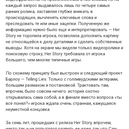
каждый запрос выдавалось лишь по четыре самых
ранних ролика, заставляя глубже вникать в
происходящее, вычленять ключевые слова и
преследовать те или иные зацепки. Полученную же
информацию нужно было еще и интерпретировать — Her
Story не торопила игрока, позволяла дополнить картину
не относящейся к делу деталями и сделать собственные
выводы. Хотя на экране мы видели только видеоролики и
поисковую строку, Her Story требовала от игрока
большего, чем многие типичные игры.
По схожему принципу был выстроен и следующий проект
Барлоу — Telling Lies. Только с голливудскими актерами,
большим размахом и постановкой. Трактовать там,
впрочем, было совсем нечего: история охотно
открывалась сама собой, а в финале вместо вопроса «ты
всё понял?» игрока ждала очень странная, кажущаяся
неуместной концовка.
За семь лет, прошедших с релиза Her Story, впрочем,
никто так и не попытался развить ее идеи, так что Сэм