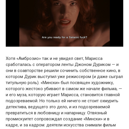
Хотя «Амброзио» так и не увидел свет, Марисса
сработалась с оператором ленты Джоном Дуриком — и
они в соавторстве решили сочинить собственное кино, в
котором Дурик выступил уже режиссером (и даже сыграл
титульную роль). «Мински» был посвящен художнику,
которого жестоко убивают в самом же начале фильма, —
и его муза, которую играет Марисса, становится главной
подозреваемой. Но только ей ничего не стоит охмурить
детектива, ведущего это дело, и из подозреваемой
превратиться в любовницу и напарницу. Отвязный
промискуитет сопровождал создание «Мински» и в
кадре, и за кадром: деятели искусства снимали фильм