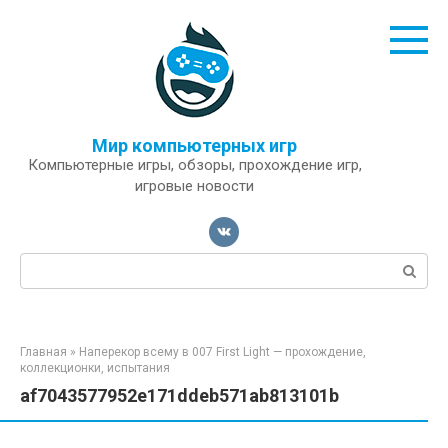
Перейти
к
контенту
Мир компьютерных игр
Компьютерные игры, обзоры, прохождение игр,
игровые новости
Поиск:
Главная
»
Наперекор всему в 007 First Light — прохождение,
коллекционки, испытания
af7043577952e171ddeb571ab813101b