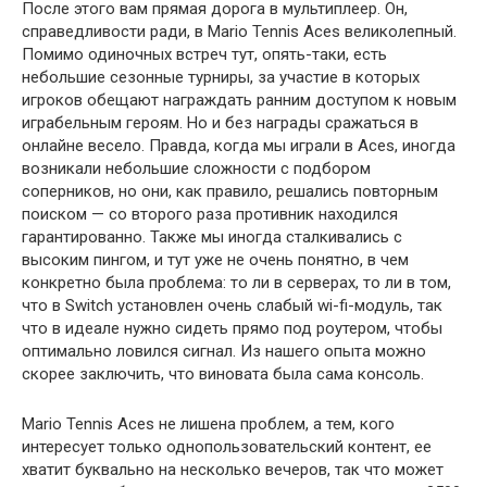
После этого вам прямая дорога в мультиплеер. Он,
справедливости ради, в Mario Tennis Aces великолепный.
Помимо одиночных встреч тут, опять-таки, есть
небольшие сезонные турниры, за участие в которых
игроков обещают награждать ранним доступом к новым
играбельным героям. Но и без награды сражаться в
онлайне весело. Правда, когда мы играли в Aces, иногда
возникали небольшие сложности с подбором
соперников, но они, как правило, решались повторным
поиском — со второго раза противник находился
гарантированно. Также мы иногда сталкивались с
высоким пингом, и тут уже не очень понятно, в чем
конкретно была проблема: то ли в серверах, то ли в том,
что в Switch установлен очень слабый wi-fi-модуль, так
что в идеале нужно сидеть прямо под роутером, чтобы
оптимально ловился сигнал. Из нашего опыта можно
скорее заключить, что виновата была сама консоль.
Mario Tennis Aces не лишена проблем, а тем, кого
интересует только однопользовательский контент, ее
хватит буквально на несколько вечеров, так что может