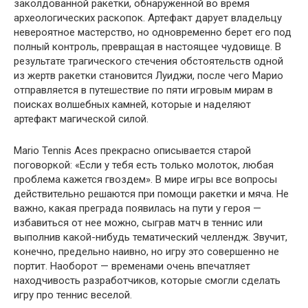
заколдованной ракетки, обнаруженной во время
археологических раскопок. Артефакт дарует владельцу
невероятное мастерство, но одновременно берет его под
полный контроль, превращая в настоящее чудовище. В
результате трагического стечения обстоятельств одной
из жертв ракетки становится Луиджи, после чего Марио
отправляется в путешествие по пяти игровым мирам в
поисках волшебных камней, которые и наделяют
артефакт магической силой.
Mario Tennis Aces прекрасно описывается старой
поговоркой: «Если у тебя есть только молоток, любая
проблема кажется гвоздем». В мире игры все вопросы
действительно решаются при помощи ракетки и мяча. Не
важно, какая преграда появилась на пути у героя —
избавиться от нее можно, сыграв матч в теннис или
выполнив какой-нибудь тематический челлендж. Звучит,
конечно, предельно наивно, но игру это совершенно не
портит. Наоборот — временами очень впечатляет
находчивость разработчиков, которые смогли сделать
игру про теннис веселой.