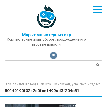
Перейти
к
контенту
Мир компьютерных игр
Компьютерные игры, обзоры, прохождение игр,
игровые новости
Поиск:
Главная
»
Лучшие моды Paralives — как скачать, установить и удалить
50140190f32a2c0fce1499ad3f204c81