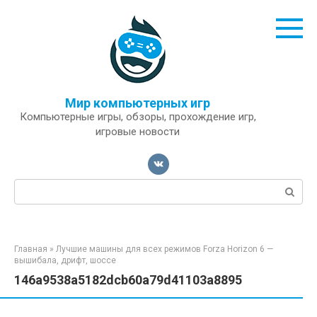
Перейти
к
контенту
Мир компьютерных игр
Компьютерные игры, обзоры, прохождение игр,
игровые новости
Поиск:
Главная
»
Лучшие машины для всех режимов Forza Horizon 6 —
вышибала, дрифт, шоссе
146a9538a5182dcb60a79d41103a8895