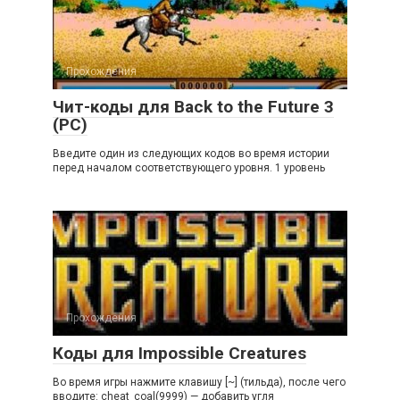
Прохождения
Чит-коды для Back to the Future 3
(PC)
Введите один из следующих кодов во время истории
перед началом соответствующего уровня. 1 уровень
Прохождения
Коды для Impossible Creatures
Во время игры нажмите клавишу [~] (тильда), пocлe чeгo
ввoдитe: cheat_coal(9999) — дoбaвить yгля