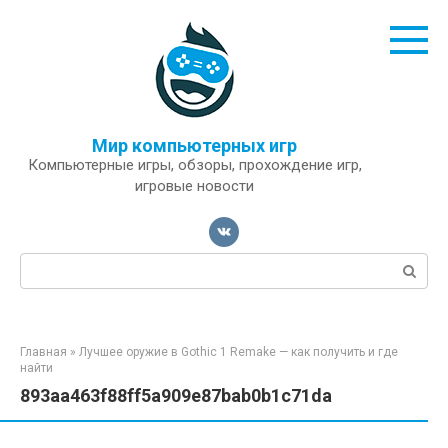
Перейти
к
контенту
Мир компьютерных игр
Компьютерные игры, обзоры, прохождение игр,
игровые новости
Поиск:
Главная
»
Лучшее оружие в Gothic 1 Remake — как получить и где
найти
893aa463f88ff5a909e87bab0b1c71da