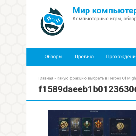
Перейти
Мир компьютер
к
контенту
Компьютерные игры, обзор
Обзоры
Превью
Прохождени
Главная
»
Какую фракцию выбрать в Heroes Of Might
f1589daeeb1b0123630