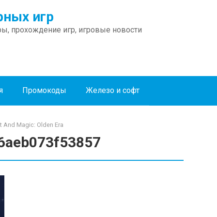
ных игр
ы, прохождение игр, игровые новости
я
Промокоды
Железо и софт
 And Magic: Olden Era
6aeb073f53857