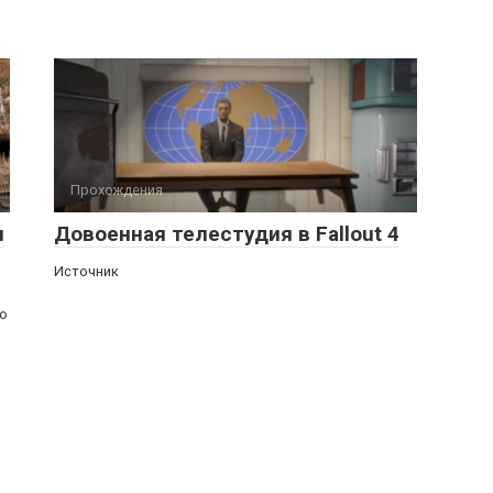
Прохождения
я
Довоенная телестудия в Fallout 4
Источник
го