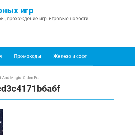
ных игр
ы, прохождение игр, игровые новости
я
Промокоды
Железо и софт
 And Magic: Olden Era
cd3c4171b6a6f