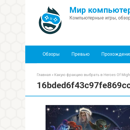
Перейти
Мир компьютер
к
контенту
Компьютерные игры, обзор
Обзоры
Превью
Прохождени
Главная
»
Какую фракцию выбрать в Heroes Of Might
16bded6f43c97fe869c