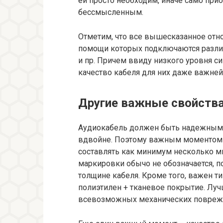
ей просто необходим, иначе само при
бессмысленным.
Отметим, что все вышесказанное отно
помощи которых подключаются разли
и пр. Причем ввиду низкого уровня си
качество кабеля для них даже важней
Другие важные свойства
Аудиокабель должен быть надежным,
вдвойне. Поэтому важным моментом я
составлять как минимум несколько м
маркировки обычо не обозначается, п
толщине кабеля. Кроме того, важен т
полиэтилен + тканевое покрытие. Лу
всевозможных механических поврежд