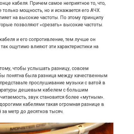
конце кабеля. Причем самое неприятное то, что,
е только мощность, но и искажается его АЧХ.
ияет на высокие частоты. По этому принципу
торые позволяют «срезать» высокие частоты.
абеля и его сопротивление, тем лучше он
 так ощутимо влияют эти характеристики на
этому, чтобы услышать разницу, совсем
бы понятна была разница между качественным
представьте прослушивание музыки с ватой в
ппаратуры дешевым кабелем с большим
читаемость, звук становится более «мутным».
орогими кабелями такая огромная разнице в
 за метр до десятков тысяч.