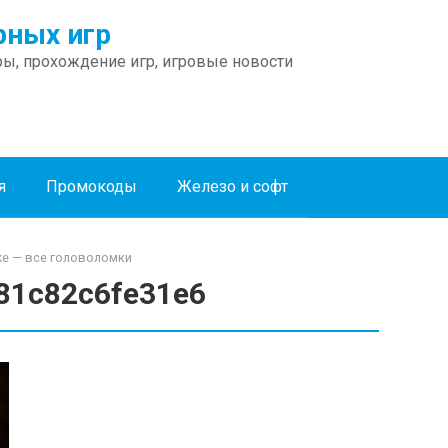
ных игр
ы, прохождение игр, игровые новости
я
Промокоды
Железо и софт
ke — все головоломки
81c82c6fe31e6