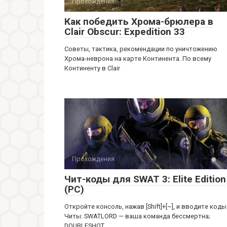
Прохождения
Как победить Хрома-брюлера в
Clair Obscur: Expedition 33
Советы, тактика, рекомендации по уничтожению
Хрома-неврона на карте Континента. По всему
Континенту в Clair
Прохождения
Чит-коды для SWAT 3: Elite Edition
(PC)
Откройте консоль, нажав [Shift]+[~], и вводите коды
Читы: SWATLORD — ваша команда бессмертна;
DOUBLESHOT